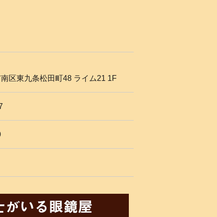
区東九条松田町48 ライム21 1F
7
0