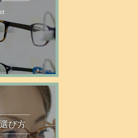
ct
E
選び方