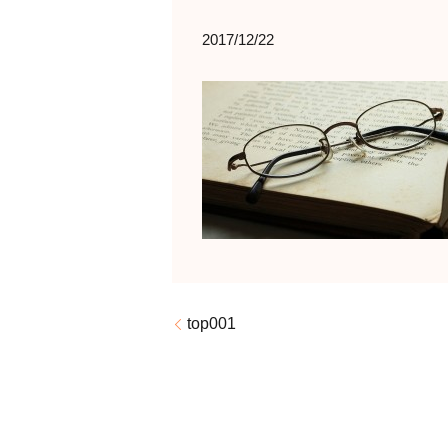
2017/12/22
top001